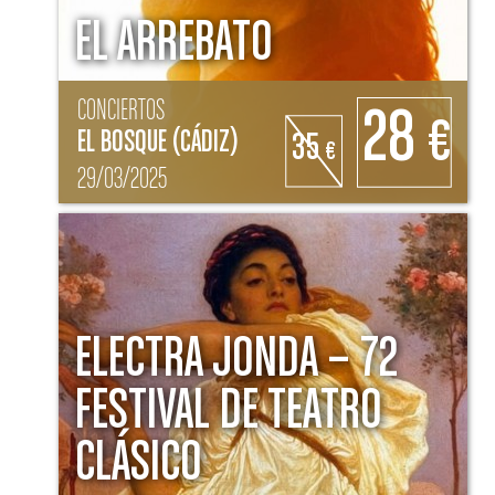
EL ARREBATO
CONCIERTOS
28
€
EL BOSQUE (CÁDIZ)
35
€
29/03/2025
ELECTRA JONDA – 72
FESTIVAL DE TEATRO
CLÁSICO