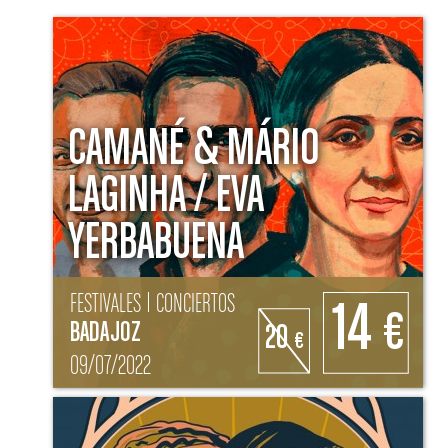
CAMANÉ & MÁRIO
LAGINHA / EVA
YERBABUENA
FESTIVALES | CONCIERTOS
14
€
BADAJOZ
20
€
09/07/2022