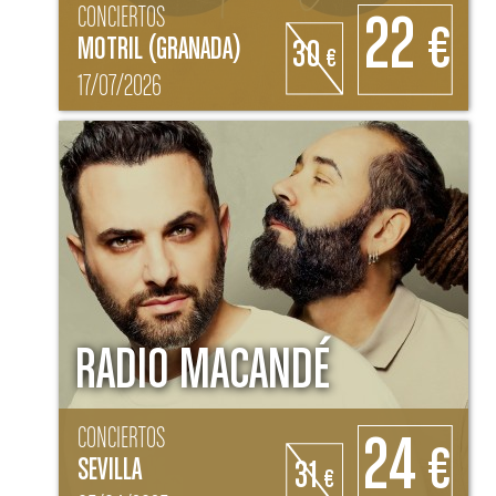
CONCIERTOS
22
€
MOTRIL (GRANADA)
30
€
17/07/2026
RADIO MACANDÉ
CONCIERTOS
24
€
SEVILLA
31
€