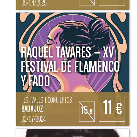
05/04/2025
RAQUEL TAVARES – XV
FESTIVAL DE FLAMENCO
Y FADO
FESTIVALES | CONCIERTOS
11
€
BADAJOZ
15
€
02/07/2024