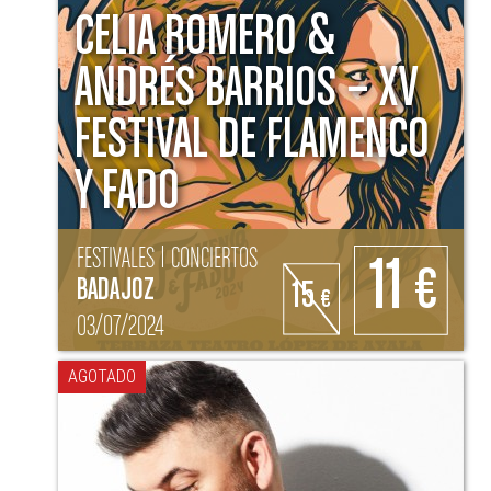
CELIA ROMERO &
ANDRÉS BARRIOS – XV
FESTIVAL DE FLAMENCO
Y FADO
FESTIVALES | CONCIERTOS
11
€
BADAJOZ
15
€
03/07/2024
AGOTADO