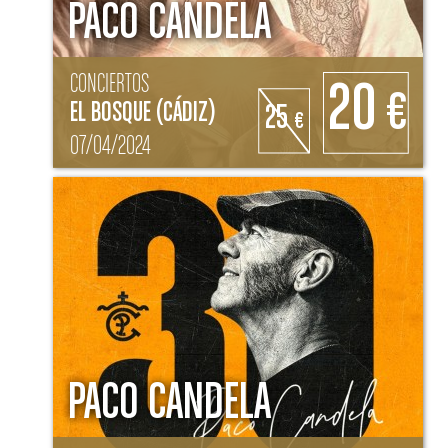
PACO CANDELA
CONCIERTOS
20
€
EL BOSQUE (CÁDIZ)
25
€
07/04/2024
PACO CANDELA