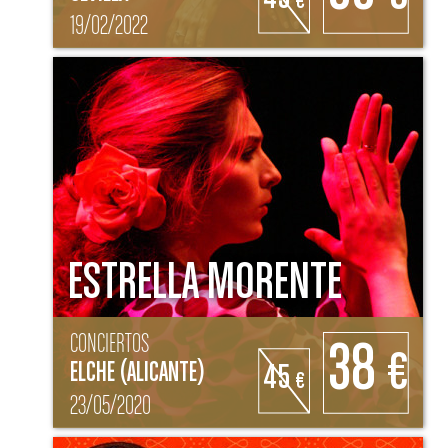
€
19/02/2022
ESTRELLA MORENTE
CONCIERTOS
38
€
ELCHE (ALICANTE)
45
€
23/05/2020