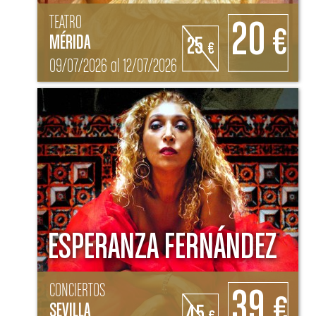
TEATRO
20
€
MÉRIDA
25
€
09/07/2026 al 12/07/2026
ESPERANZA FERNÁNDEZ
CONCIERTOS
39
€
SEVILLA
45