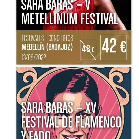
SARA BARAS – V
METELLINUM FESTIVAL
FESTIVALES | CONCIERTOS
42
€
MEDELLÍN (BADAJOZ)
48
€
13/08/2022
SARA BARAS – XV
FESTIVAL DE FLAMENCO
Y FADO