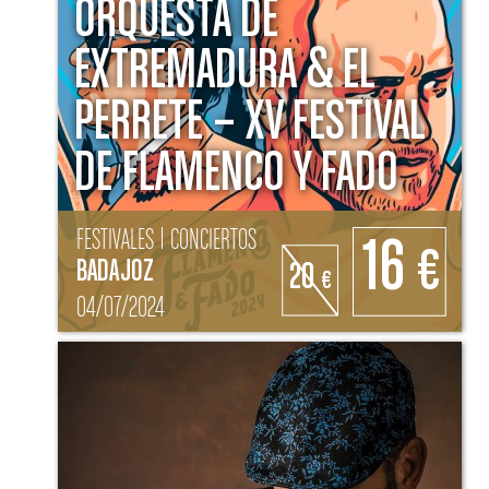
ORQUESTA DE
EXTREMADURA & EL
PERRETE – XV FESTIVAL
DE FLAMENCO Y FADO
FESTIVALES | CONCIERTOS
16
€
BADAJOZ
20
€
04/07/2024