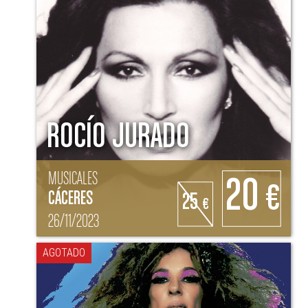
ROCÍO JURADO
MUSICALES
20
€
CÁCERES
25
€
26/11/2023
AGOTADO