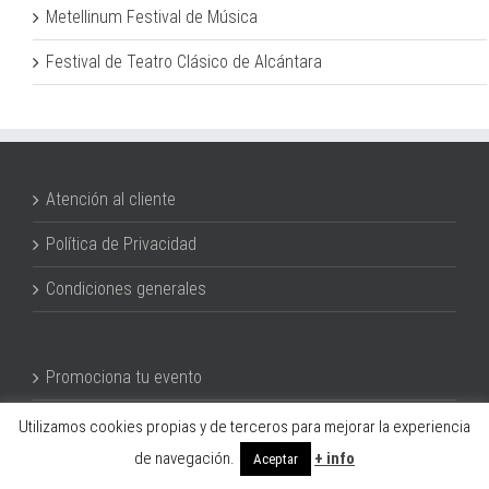
Metellinum Festival de Música
Festival de Teatro Clásico de Alcántara
Atención al cliente
Política de Privacidad
Condiciones generales
Promociona tu evento
¿Cómo funciona?
Utilizamos cookies propias y de terceros para mejorar la experiencia
de navegación.
+ info
Aceptar
Suscríbete a nuestra Newsletter