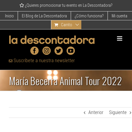
Skip
¿Quieres promocionar tu evento en La Descontadora?
to
content
Inicio
El Blog de La Descontadora
¿Cómo funciona?
Mi cuenta
Carrito
Suscríbete a nuestra newsletter
María Becerra Animal Tour 2022
Anterior
Siguiente