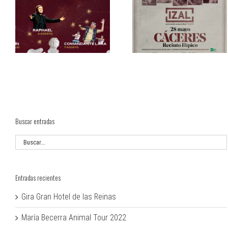
ca
Izal en concierto en Cáceres
Buscar entradas
Entradas recientes
Gira Gran Hotel de las Reinas
María Becerra Animal Tour 2022