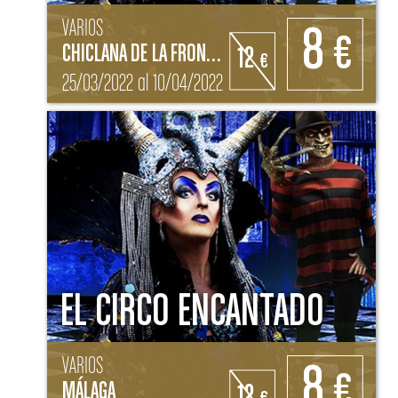
VARIOS
8
€
CHICLANA DE LA FRONTERA (CÁDIZ)
12
€
25/03/2022 al 10/04/2022
EL CIRCO ENCANTADO
VARIOS
8
€
MÁLAGA
12