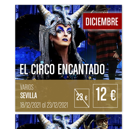
EL CIRCO ENCANTADO
VARIOS
12
€
SEVILLA
23
€
18/12/2021 al 23/12/2021