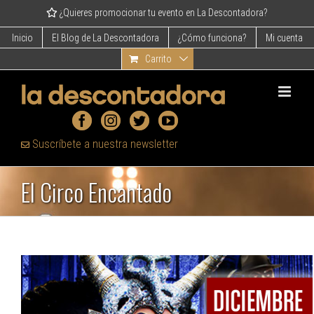
Skip
¿Quieres promocionar tu evento en La Descontadora?
to
content
Inicio
El Blog de La Descontadora
¿Cómo funciona?
Mi cuenta
Carrito
Suscríbete a nuestra newsletter
El Circo Encantado