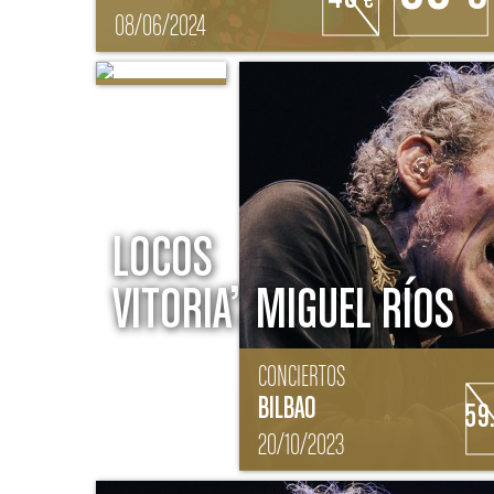
€
08/06/2024
14/03/2020
FESTIVALES | CONCIERTOS
VITORIA
25
€
30
€
LOCOS
VITORIA’20
MIGUEL RÍOS
CONCIERTOS
BILBAO
59
20/10/2023