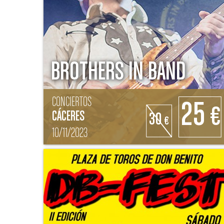
BROTHERS IN BAND
CONCIERTOS
25
€
CÁCERES
30
€
10/11/2023