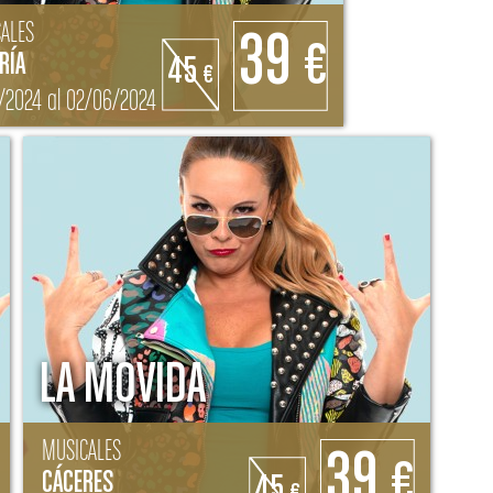
ALES
39
€
RÍA
45
€
/2024 al 02/06/2024
LA MOVIDA
MUSICALES
39
€
CÁCERES
45