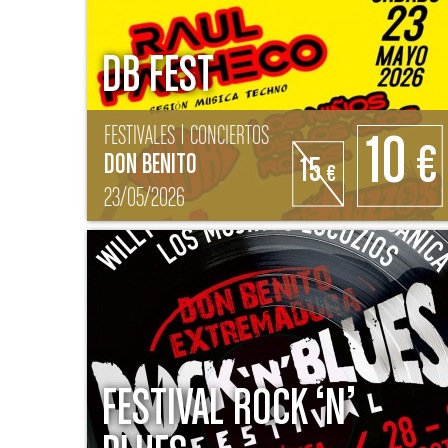
DB FEST
FESTIVALES | CONCIERTOS
10
€
DON BENITO
15
€
23/05/2026
FESTIVAL ROCK ‘N’