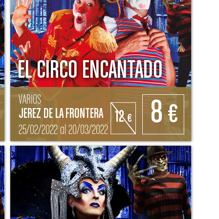
EL CIRCO ENCANTADO
VARIOS
8
€
JEREZ DE LA FRONTERA
12
€
25/02/2022 al 20/03/2022