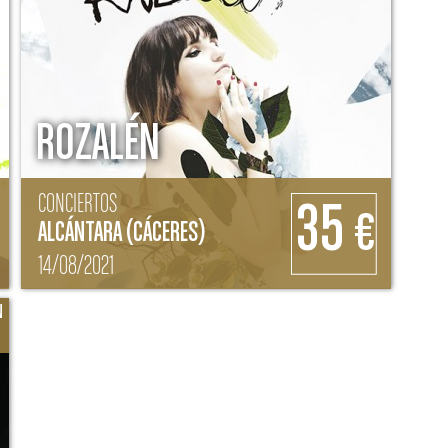
ROZALÉN
CONCIERTOS
35
€
ALCÁNTARA (CÁCERES)
14/08/2021
N