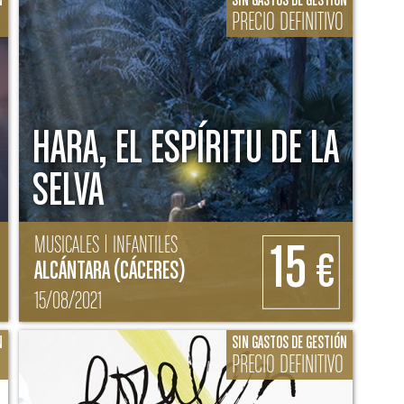
N
SIN GASTOS DE GESTIÓN
PRECIO DEFINITIVO
HARA, EL ESPÍRITU DE LA
SELVA
MUSICALES | INFANTILES
15
€
ALCÁNTARA (CÁCERES)
15/08/2021
N
SIN GASTOS DE GESTIÓN
PRECIO DEFINITIVO