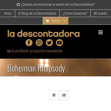
Skip
¿Quieres promocionar tu evento en La Descontadora?
to
content
Inicio
El Blog de La Descontadora
¿Cómo funciona?
Mi cuenta
Carrito
Suscríbete a nuestra newsletter
Bohemian Rhapsody