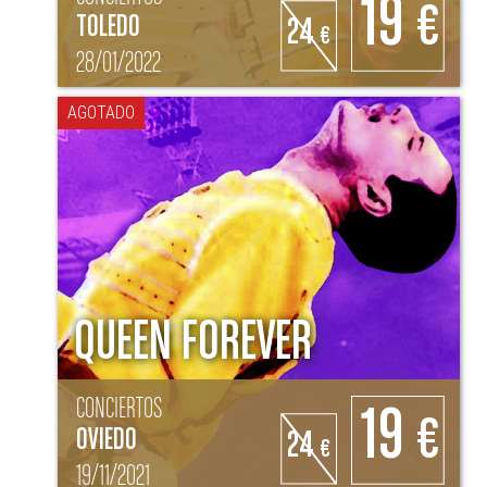
19
€
TOLEDO
24
€
28/01/2022
AGOTADO
QUEEN FOREVER
CONCIERTOS
19
€
OVIEDO
24
€
19/11/2021