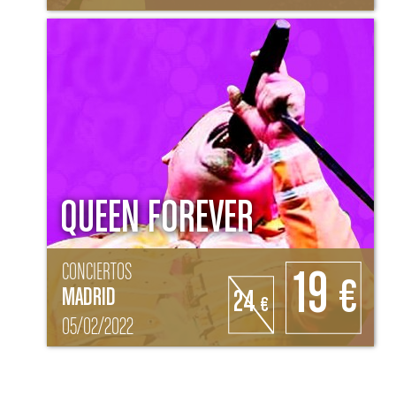
QUEEN FOREVER
CONCIERTOS
19
€
MADRID
24
€
05/02/2022