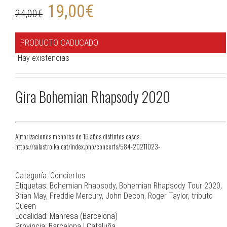
19,00
€
24,00
€
PRODUCTO CADUCADO
Hay existencias
Gira Bohemian Rhapsody 2020
Autorizaciones menores de 16 años distintos casos:
https://salastroika.cat/index.php/concerts/584-20211023-
Categoría:
Conciertos
Etiquetas:
Bohemian Rhapsody
,
Bohemian Rhapsody Tour 2020
,
Brian May
,
Freddie Mercury
,
John Decon
,
Roger Taylor
,
tributo
Queen
Localidad: Manresa (Barcelona)
Provincia: Barcelona | Cataluña