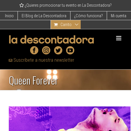
Skip
¿Quieres promocionar tu evento en La Descontadora?
to
content
Inicio
El Blog de La Descontadora
¿Cómo funciona?
Mi cuenta
Carrito
Suscríbete a nuestra newsletter
Queen Forever