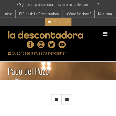
Skip
¿Quieres promocionar tu evento en La Descontadora?
to
content
Inicio
El Blog de La Descontadora
¿Cómo funciona?
Mi cuenta
Carrito
Suscríbete a nuestra newsletter
Paco del Pozo