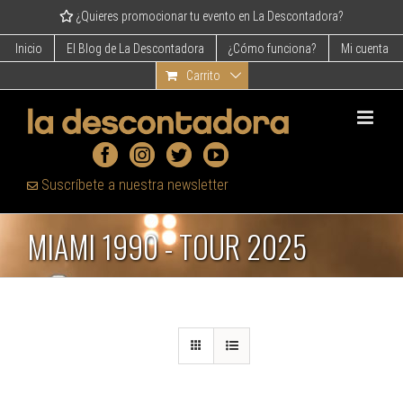
Skip
¿Quieres promocionar tu evento en La Descontadora?
to
content
Inicio
El Blog de La Descontadora
¿Cómo funciona?
Mi cuenta
Carrito
Suscríbete a nuestra newsletter
MIAMI 1990 - TOUR 2025