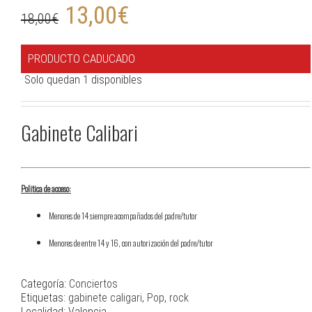
13,00
€
18,00
€
PRODUCTO CADUCADO
Solo quedan 1 disponibles
Gabinete Calibari
Politica de acceso:
Menores de 14 siempre acompañados del padre/tutor
Menores de entre 14 y 16, con autorización del padre/tutor
Categoría:
Conciertos
Etiquetas:
gabinete caligari
,
Pop
,
rock
Localidad: Valencia