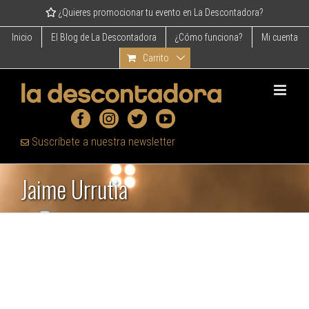
Skip
¿Quieres promocionar tu evento en La Descontadora?
to
content
Inicio
El Blog de La Descontadora
¿Cómo funciona?
Mi cuenta
Carrito
Suscríbete a nuestra newsletter
Jaime Urrutia