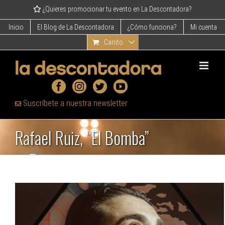
Skip
¿Quieres promocionar tu evento en La Descontadora?
to
content
Inicio
El Blog de La Descontadora
¿Cómo funciona?
Mi cuenta
Carrito
Suscríbete a nuestra newsletter
Rafael Ruiz, “El Bomba”