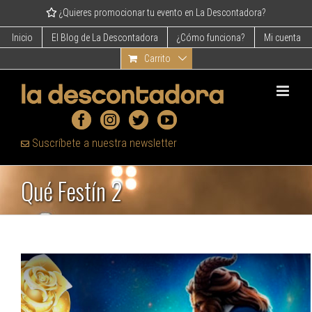
Skip
¿Quieres promocionar tu evento en La Descontadora?
to
content
Inicio
El Blog de La Descontadora
¿Cómo funciona?
Mi cuenta
Carrito
Suscríbete a nuestra newsletter
Qué Festín 2