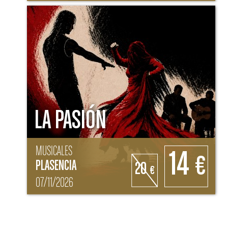
LA PASIÓN
MUSICALES
14
€
PLASENCIA
20
€
07/11/2026