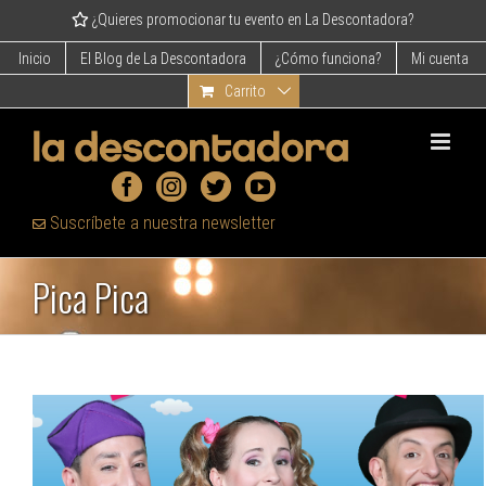
Skip
¿Quieres promocionar tu evento en La Descontadora?
to
content
Inicio
El Blog de La Descontadora
¿Cómo funciona?
Mi cuenta
Carrito
Suscríbete a nuestra newsletter
Pica Pica