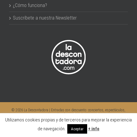
¿Cómo funciona?
Suscríbete a nuestra Newsletter
©
2026 La Descontadora | Entradas con descuento: conciertos, espectáculos,
teatro, musicales, infantiles |
info@ladescontadora.com
Utilizamos cookies propias y de terceros para mejorar la experiencia
Facebook
Instagram
Twitter
YouTube
de navegación.
+ info
Aceptar