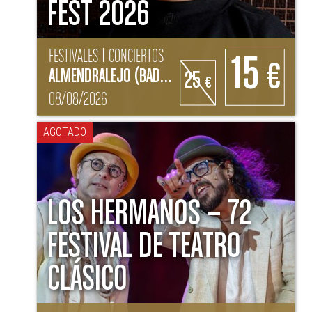
FEST 2026
FESTIVALES | CONCIERTOS
15
€
ALMENDRALEJO (BADAJOZ)
25
€
08/08/2026
AGOTADO
LOS HERMANOS – 72
FESTIVAL DE TEATRO
CLÁSICO