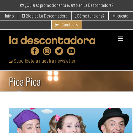
Skip
¿Quieres promocionar tu evento en La Descontadora?
to
content
Inicio
El Blog de La Descontadora
¿Cómo funciona?
Mi cuenta
Carrito
Suscríbete a nuestra newsletter
Pica Pica