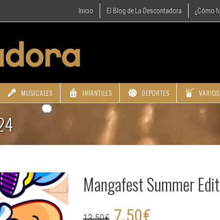
Inicio
El Blog de La Descontadora
¿Cómo f
MUSICALES
INFANTILES
DEPORTES
VARIOS
024
Mangafest Summer Edi
7,50
€
13,50
€