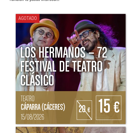
AGOTADO
LOS HERMANOS – 72
FESTIVAL DE TEATRO
CLÁSICO
TEATRO
15
€
CÁPARRA (CÁCERES)
20
€
15/08/2026