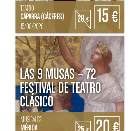
TEATRO
15
€
CÁPARRA (CÁCERES)
20
€
15/08/2026
LAS 9 MUSAS – 72
FESTIVAL DE TEATRO
CLÁSICO
MUSICALES
20
€
MÉRIDA
25
€