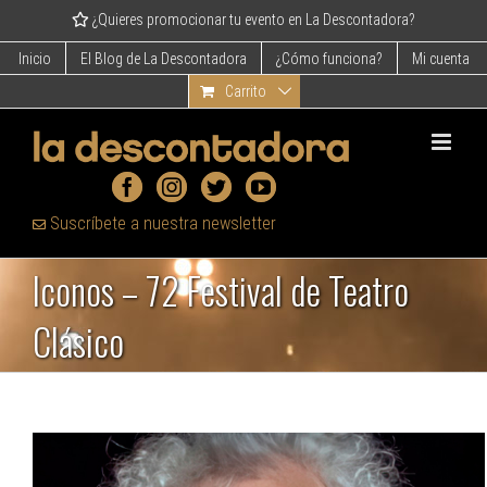
Skip
¿Quieres promocionar tu evento en La Descontadora?
to
content
Inicio
El Blog de La Descontadora
¿Cómo funciona?
Mi cuenta
Carrito
Suscríbete a nuestra newsletter
Iconos – 72 Festival de Teatro
Clásico