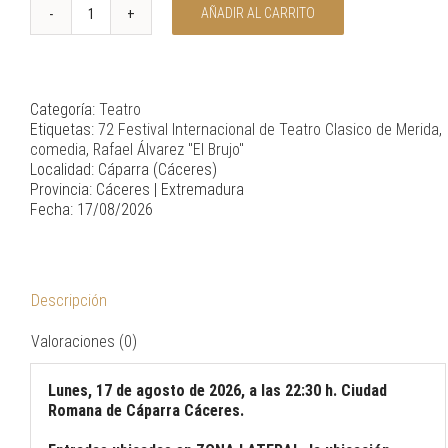
AÑADIR AL CARRITO
Iconos
-
72
Festival
de
Categoría:
Teatro
Teatro
Etiquetas:
72 Festival Internacional de Teatro Clasico de Merida
,
Clásico
comedia
,
Rafael Álvarez "El Brujo"
cantidad
Localidad: Cáparra (Cáceres)
Provincia: Cáceres | Extremadura
Fecha: 17/08/2026
Descripción
Valoraciones (0)
Lunes, 17 de agosto de 2026, a las 22:30 h. Ciudad
Romana de Cáparra Cáceres.