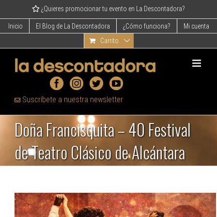
Skip
¿Quieres promocionar tu evento en La Descontadora?
to
content
Inicio
El Blog de La Descontadora
¿Cómo funciona?
Mi cuenta
Carrito
Suscríbete a nuestra newsletter
Doña Francisquita – 40 Festival
de Teatro Clásico de Alcántara