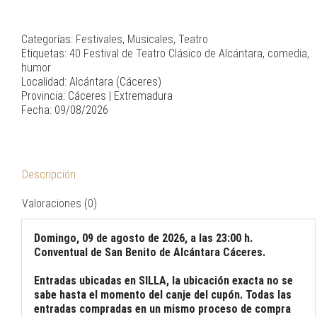
-
40
Festival
Categorías:
Festivales
,
Musicales
,
Teatro
de
Etiquetas:
40 Festival de Teatro Clásico de Alcántara
,
comedia
,
Teatro
humor
Clásico
Localidad: Alcántara (Cáceres)
de
Provincia: Cáceres | Extremadura
Alcántara
Fecha: 09/08/2026
cantidad
Descripción
Valoraciones (0)
Domingo, 09 de agosto de 2026, a las 23:00 h.
Conventual de San Benito de Alcántara Cáceres.
Entradas ubicadas en SILLA, la ubicación exacta no se
sabe hasta el momento del canje del cupón. Todas las
entradas compradas en un mismo proceso de compra