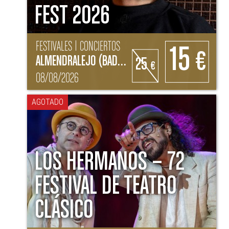
FEST 2026
FESTIVALES | CONCIERTOS
15
€
ALMENDRALEJO (BADAJOZ)
25
€
08/08/2026
AGOTADO
LOS HERMANOS – 72
FESTIVAL DE TEATRO
CLÁSICO