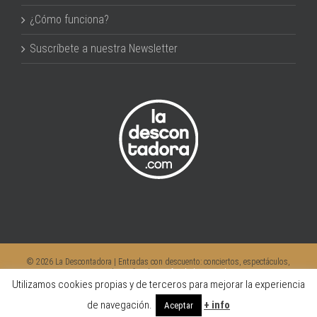
¿Cómo funciona?
Suscríbete a nuestra Newsletter
©
2026 La Descontadora | Entradas con descuento: conciertos, espectáculos,
teatro, musicales, infantiles |
info@ladescontadora.com
Utilizamos cookies propias y de terceros para mejorar la experiencia
Facebook
Instagram
Twitter
YouTube
de navegación.
+ info
Aceptar