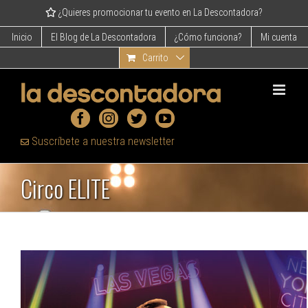
Skip
¿Quieres promocionar tu evento en La Descontadora?
to
content
Inicio
El Blog de La Descontadora
¿Cómo funciona?
Mi cuenta
Carrito
Suscríbete a nuestra newsletter
Circo ELITE