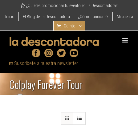
Skip
¿Quieres promocionar tu evento en La Descontadora?
to
content
Inicio
El Blog de La Descontadora
¿Cómo funciona?
Mi cuenta
Carrito
Suscríbete a nuestra newsletter
Colplay Forever Tour